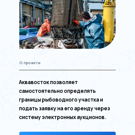
/
/
Подробнее о проекте
Факты и цифры
П
О проекте
Аквавосток позволяет
самостоятельно определять
границы рыбоводного участка и
подать заявку на его аренду через
систему электронных аукционов.